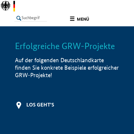
undefined
MENÜ
Erfolgreiche GRW-Projekte
LISTE
Filter
Info
Auf der folgenden Deutschlandkarte
finden Sie konkrete Beispiele erfolgreicher
GRW-Projekte!
LOS GEHT'S