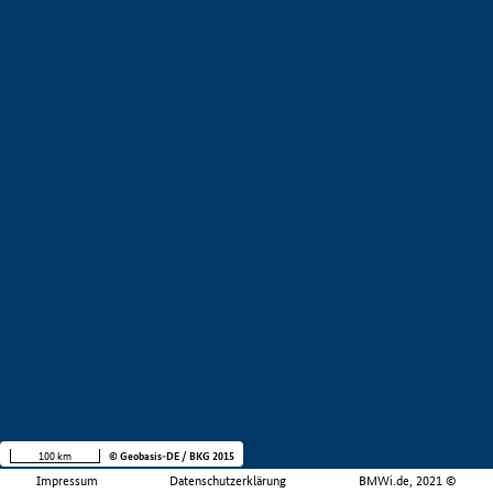
100 km
© Geobasis-DE / BKG 2015
Impressum
Datenschutzerklärung
BMWi.de, 2021 ©