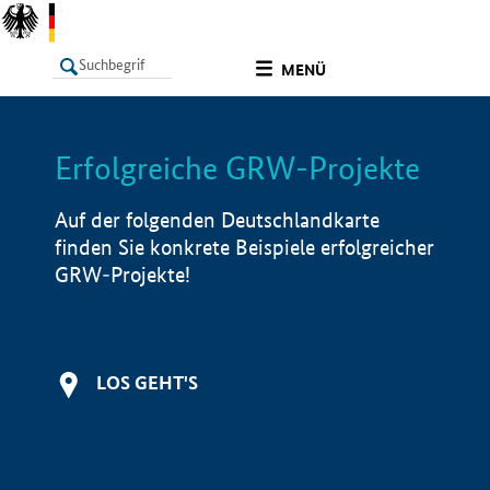
undefined
MENÜ
Erfolgreiche GRW-Projekte
LISTE
Filter
Info
Auf der folgenden Deutschlandkarte
finden Sie konkrete Beispiele erfolgreicher
GRW-Projekte!
LOS GEHT'S