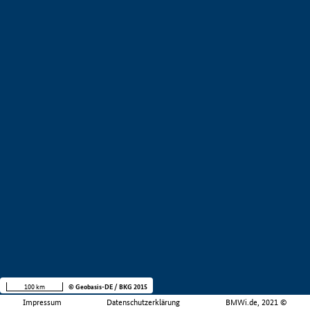
100 km
© Geobasis-DE / BKG 2015
Impressum
Datenschutzerklärung
BMWi.de, 2021 ©