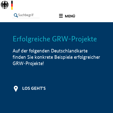
undefined
MENÜ
Erfolgreiche GRW-Projekte
LISTE
Filter
Info
Auf der folgenden Deutschlandkarte
finden Sie konkrete Beispiele erfolgreicher
GRW-Projekte!
LOS GEHT'S