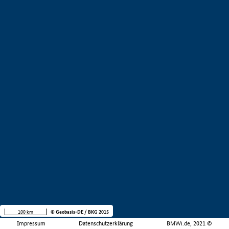
100 km
© Geobasis-DE / BKG 2015
Impressum
Datenschutzerklärung
BMWi.de, 2021 ©