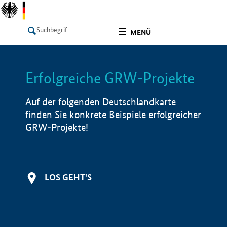
undefined
MENÜ
Erfolgreiche GRW-Projekte
LISTE
Filter
Info
Auf der folgenden Deutschlandkarte
finden Sie konkrete Beispiele erfolgreicher
GRW-Projekte!
LOS GEHT'S