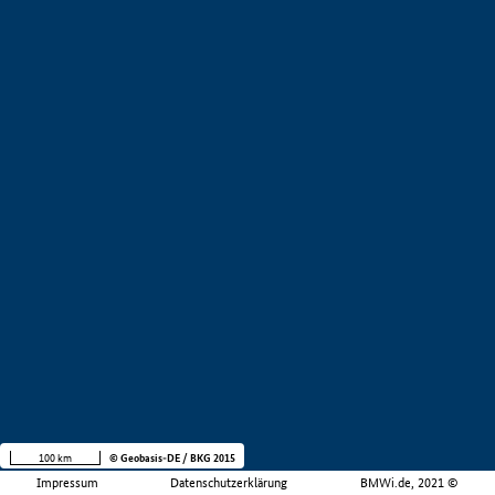
100 km
© Geobasis-DE / BKG 2015
Impressum
Datenschutzerklärung
BMWi.de, 2021 ©