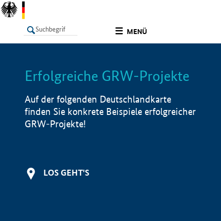
undefined
MENÜ
Erfolgreiche GRW-Projekte
LISTE
Filter
Info
Auf der folgenden Deutschlandkarte
finden Sie konkrete Beispiele erfolgreicher
GRW-Projekte!
LOS GEHT'S