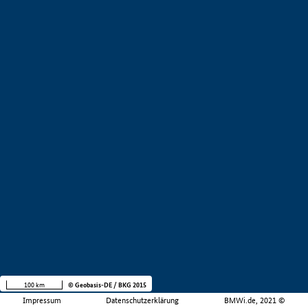
100 km
© Geobasis-DE / BKG 2015
Impressum
Datenschutzerklärung
BMWi.de, 2021 ©