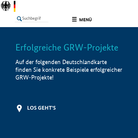
undefined
MENÜ
Erfolgreiche GRW-Projekte
LISTE
Filter
Info
Auf der folgenden Deutschlandkarte
finden Sie konkrete Beispiele erfolgreicher
GRW-Projekte!
LOS GEHT'S