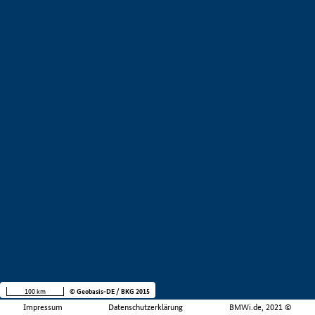
100 km
© Geobasis-DE / BKG 2015
Impressum
Datenschutzerklärung
BMWi.de, 2021 ©