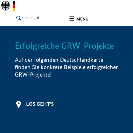
undefined
MENÜ
Erfolgreiche GRW-Projekte
LISTE
Filter
Info
Auf der folgenden Deutschlandkarte
finden Sie konkrete Beispiele erfolgreicher
GRW-Projekte!
LOS GEHT'S