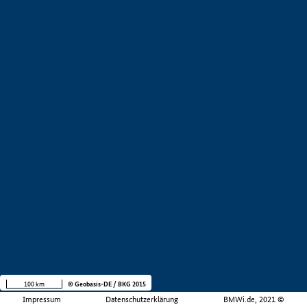
100 km
© Geobasis-DE / BKG 2015
Impressum
Datenschutzerklärung
BMWi.de, 2021 ©