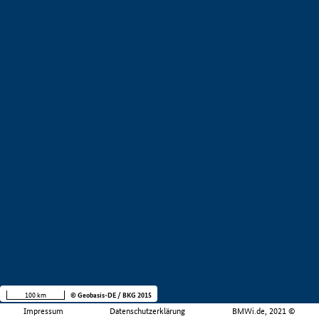
100 km
© Geobasis-DE / BKG 2015
Impressum
Datenschutzerklärung
BMWi.de, 2021 ©