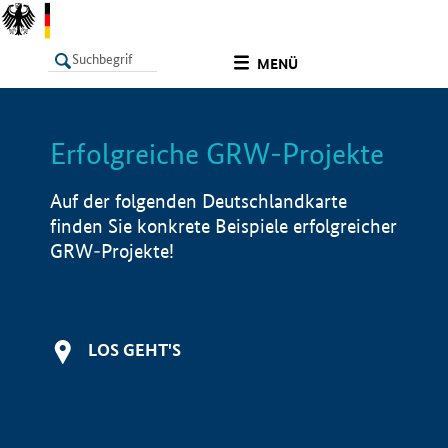
undefined
MENÜ
Erfolgreiche GRW-Projekte
LISTE
Filter
Info
Auf der folgenden Deutschlandkarte
finden Sie konkrete Beispiele erfolgreicher
GRW-Projekte!
LOS GEHT'S