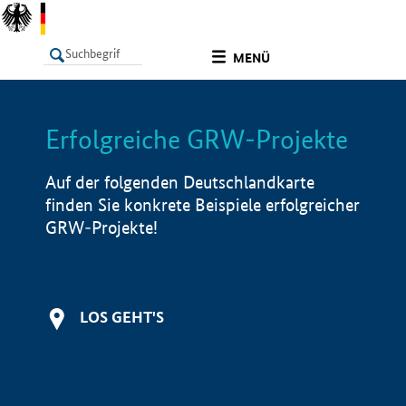
undefined
MENÜ
Erfolgreiche GRW-Projekte
LISTE
Filter
Info
Auf der folgenden Deutschlandkarte
finden Sie konkrete Beispiele erfolgreicher
GRW-Projekte!
LOS GEHT'S