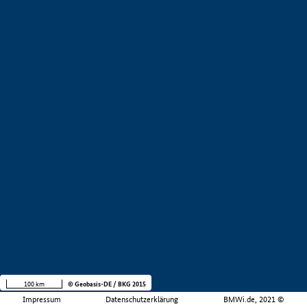
100 km
© Geobasis-DE / BKG 2015
Impressum
Datenschutzerklärung
BMWi.de, 2021 ©