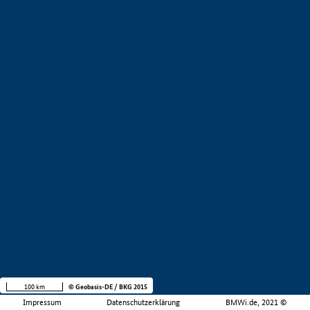
100 km
© Geobasis-DE / BKG 2015
Impressum
Datenschutzerklärung
BMWi.de, 2021 ©