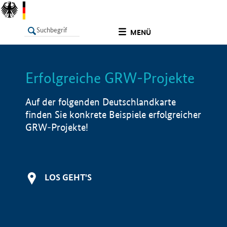
undefined
MENÜ
Erfolgreiche GRW-Projekte
LISTE
Filter
Info
Auf der folgenden Deutschlandkarte
finden Sie konkrete Beispiele erfolgreicher
GRW-Projekte!
LOS GEHT'S