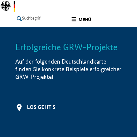
undefined
MENÜ
Erfolgreiche GRW-Projekte
LISTE
Filter
Info
Auf der folgenden Deutschlandkarte
finden Sie konkrete Beispiele erfolgreicher
GRW-Projekte!
LOS GEHT'S