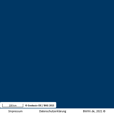
100 km
© Geobasis-DE / BKG 2015
Impressum
Datenschutzerklärung
BMWi.de, 2021 ©