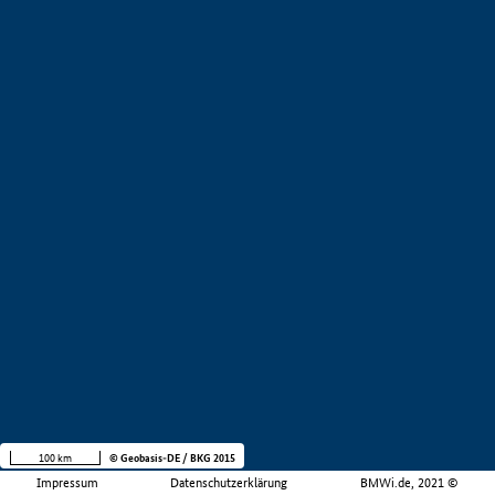
100 km
© Geobasis-DE / BKG 2015
Impressum
Datenschutzerklärung
BMWi.de, 2021 ©