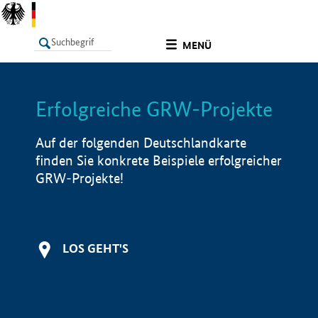
undefined
MENÜ
Erfolgreiche GRW-Projekte
LISTE
Filter
Info
Auf der folgenden Deutschlandkarte
finden Sie konkrete Beispiele erfolgreicher
GRW-Projekte!
LOS GEHT'S