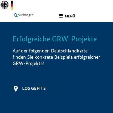
undefined
MENÜ
Erfolgreiche GRW-Projekte
LISTE
Filter
Info
Auf der folgenden Deutschlandkarte
finden Sie konkrete Beispiele erfolgreicher
GRW-Projekte!
LOS GEHT'S