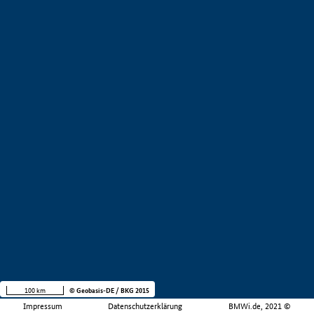
100 km
© Geobasis-DE / BKG 2015
Impressum
Datenschutzerklärung
BMWi.de, 2021 ©