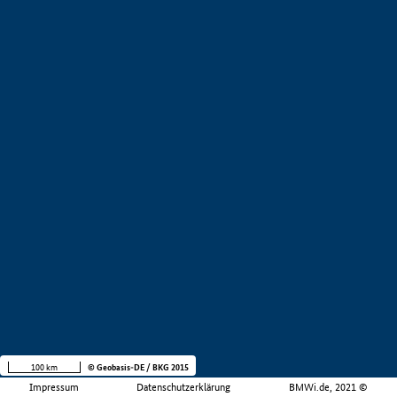
100 km
© Geobasis-DE / BKG 2015
Impressum
Datenschutzerklärung
BMWi.de, 2021 ©