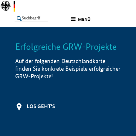
undefined
MENÜ
Erfolgreiche GRW-Projekte
LISTE
Filter
Info
Auf der folgenden Deutschlandkarte
finden Sie konkrete Beispiele erfolgreicher
GRW-Projekte!
LOS GEHT'S