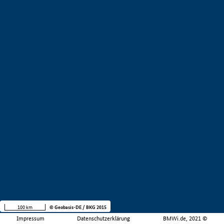
100 km
© Geobasis-DE / BKG 2015
Impressum
Datenschutzerklärung
BMWi.de, 2021 ©