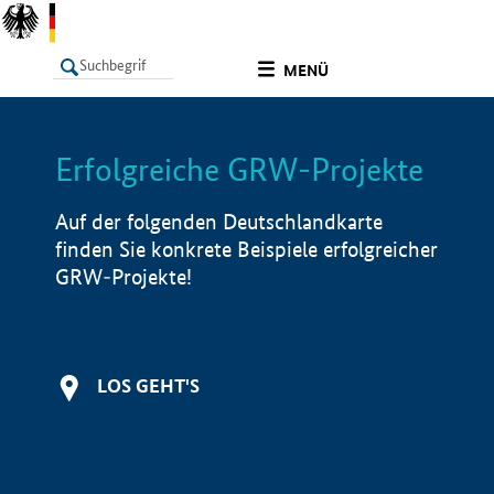
undefined
MENÜ
Erfolgreiche GRW-Projekte
LISTE
Filter
Info
Auf der folgenden Deutschlandkarte
finden Sie konkrete Beispiele erfolgreicher
GRW-Projekte!
LOS GEHT'S