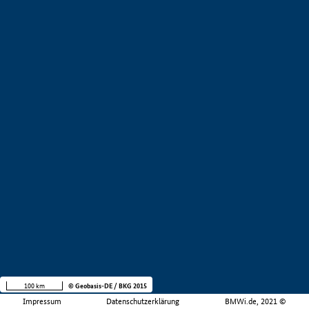
100 km
© Geobasis-DE / BKG 2015
Impressum
Datenschutzerklärung
BMWi.de, 2021 ©