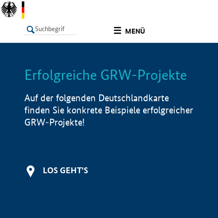
undefined
MENÜ
Erfolgreiche GRW-Projekte
LISTE
Filter
Info
Auf der folgenden Deutschlandkarte
finden Sie konkrete Beispiele erfolgreicher
GRW-Projekte!
LOS GEHT'S