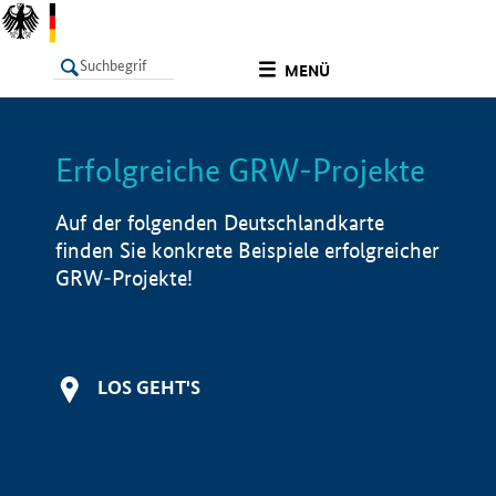
undefined
MENÜ
Erfolgreiche GRW-Projekte
LISTE
Filter
Info
Auf der folgenden Deutschlandkarte
finden Sie konkrete Beispiele erfolgreicher
GRW-Projekte!
LOS GEHT'S