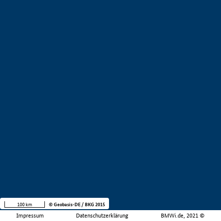
100 km
© Geobasis-DE / BKG 2015
Impressum
Datenschutzerklärung
BMWi.de, 2021 ©