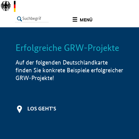
undefined
MENÜ
Erfolgreiche GRW-Projekte
LISTE
Filter
Info
Auf der folgenden Deutschlandkarte
finden Sie konkrete Beispiele erfolgreicher
GRW-Projekte!
LOS GEHT'S