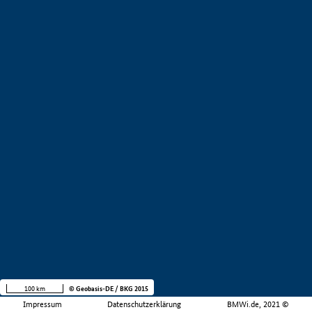
100 km
© Geobasis-DE / BKG 2015
Impressum
Datenschutzerklärung
BMWi.de, 2021 ©