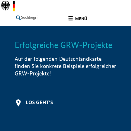
undefined
MENÜ
Erfolgreiche GRW-Projekte
LISTE
Filter
Info
Auf der folgenden Deutschlandkarte
finden Sie konkrete Beispiele erfolgreicher
GRW-Projekte!
LOS GEHT'S