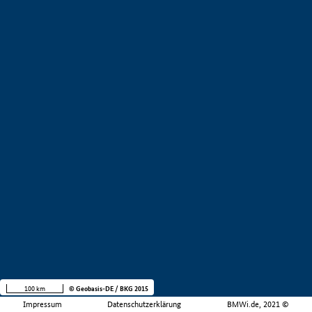
100 km
© Geobasis-DE / BKG 2015
Impressum
Datenschutzerklärung
BMWi.de, 2021 ©