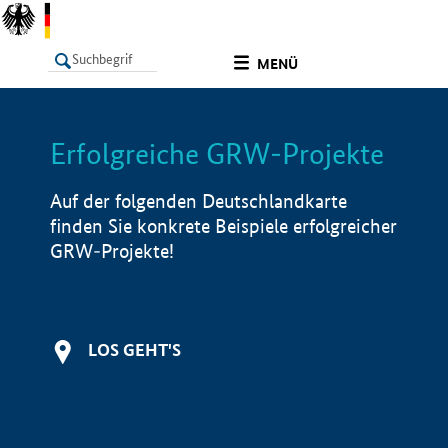
undefined
MENÜ
Erfolgreiche GRW-Projekte
LISTE
Filter
Info
Auf der folgenden Deutschlandkarte
finden Sie konkrete Beispiele erfolgreicher
GRW-Projekte!
LOS GEHT'S