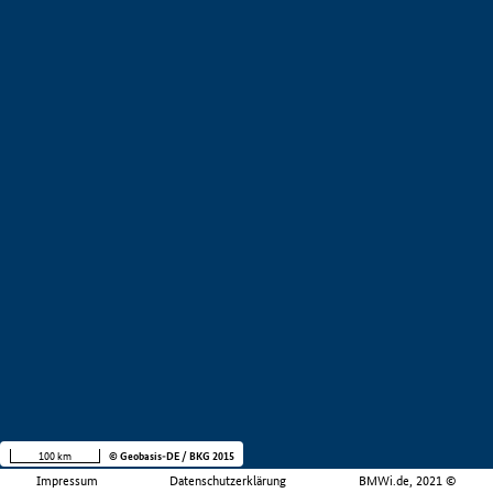
100 km
© Geobasis-DE / BKG 2015
Impressum
Datenschutzerklärung
BMWi.de, 2021 ©