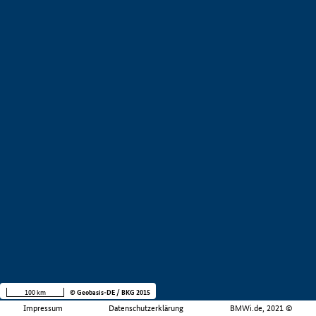
100 km
© Geobasis-DE / BKG 2015
Impressum
Datenschutzerklärung
BMWi.de, 2021 ©