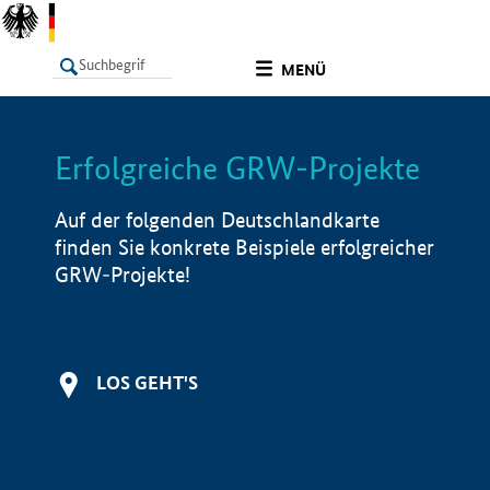
undefined
MENÜ
Erfolgreiche GRW-Projekte
LISTE
Filter
Info
Auf der folgenden Deutschlandkarte
finden Sie konkrete Beispiele erfolgreicher
GRW-Projekte!
LOS GEHT'S