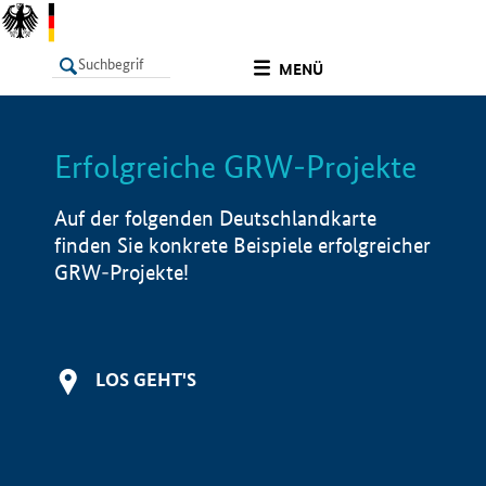
undefined
MENÜ
Erfolgreiche GRW-Projekte
LISTE
Filter
Info
Auf der folgenden Deutschlandkarte
finden Sie konkrete Beispiele erfolgreicher
GRW-Projekte!
LOS GEHT'S