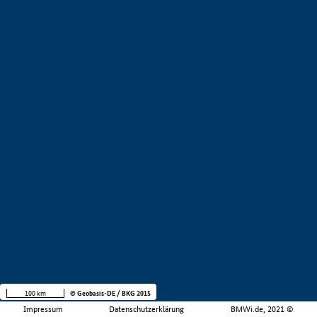
100 km
© Geobasis-DE / BKG 2015
Impressum
Datenschutzerklärung
BMWi.de, 2021 ©