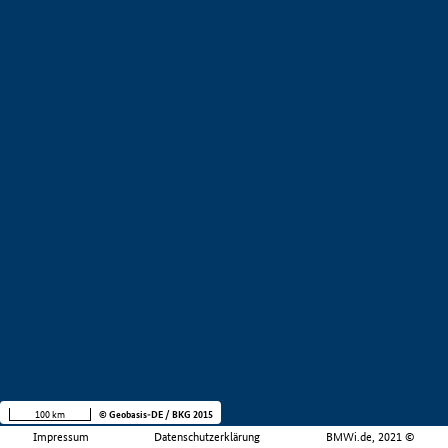
100 km
© Geobasis-DE / BKG 2015
Impressum
Datenschutzerklärung
BMWi.de, 2021 ©