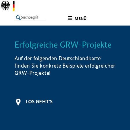
undefined
MENÜ
Erfolgreiche GRW-Projekte
LISTE
Filter
Info
Auf der folgenden Deutschlandkarte
finden Sie konkrete Beispiele erfolgreicher
GRW-Projekte!
LOS GEHT'S