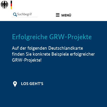
undefined
MENÜ
Erfolgreiche GRW-Projekte
LISTE
Filter
Info
Auf der folgenden Deutschlandkarte
finden Sie konkrete Beispiele erfolgreicher
GRW-Projekte!
LOS GEHT'S