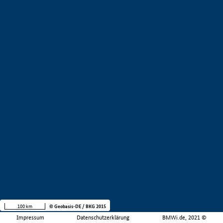
100 km
© Geobasis-DE / BKG 2015
Impressum
Datenschutzerklärung
BMWi.de, 2021 ©