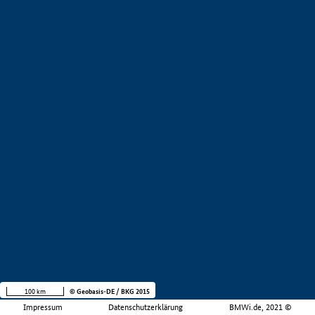
100 km
© Geobasis-DE / BKG 2015
Impressum
Datenschutzerklärung
BMWi.de, 2021 ©