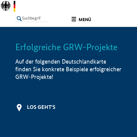
undefined
MENÜ
Erfolgreiche GRW-Projekte
LISTE
Filter
Info
Auf der folgenden Deutschlandkarte
finden Sie konkrete Beispiele erfolgreicher
GRW-Projekte!
LOS GEHT'S