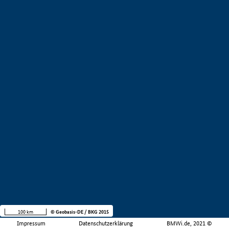
100 km
© Geobasis-DE / BKG 2015
Impressum
Datenschutzerklärung
BMWi.de, 2021 ©