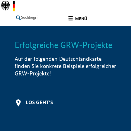
undefined
MENÜ
Erfolgreiche GRW-Projekte
LISTE
Filter
Info
Auf der folgenden Deutschlandkarte
finden Sie konkrete Beispiele erfolgreicher
GRW-Projekte!
LOS GEHT'S