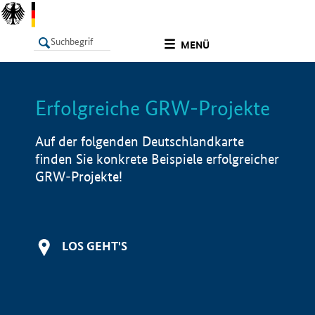
undefined
MENÜ
Erfolgreiche GRW-Projekte
LISTE
Filter
Info
Auf der folgenden Deutschlandkarte
finden Sie konkrete Beispiele erfolgreicher
GRW-Projekte!
LOS GEHT'S