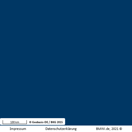
100 km
© Geobasis-DE / BKG 2015
Impressum
Datenschutzerklärung
BMWi.de, 2021 ©