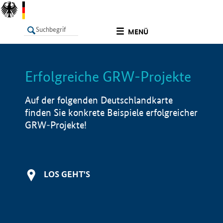
undefined
MENÜ
Erfolgreiche GRW-Projekte
LISTE
Filter
Info
Auf der folgenden Deutschlandkarte
finden Sie konkrete Beispiele erfolgreicher
GRW-Projekte!
LOS GEHT'S