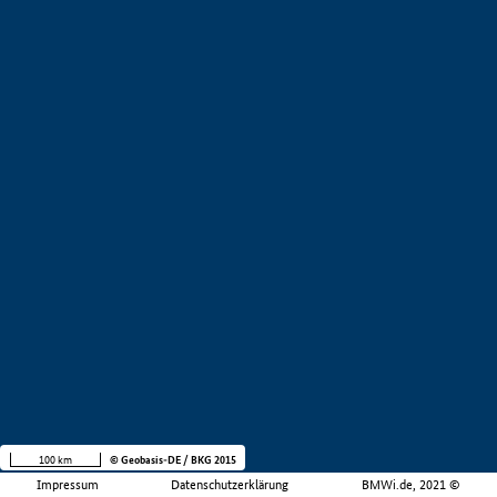
100 km
© Geobasis-DE / BKG 2015
Impressum
Datenschutzerklärung
BMWi.de, 2021 ©