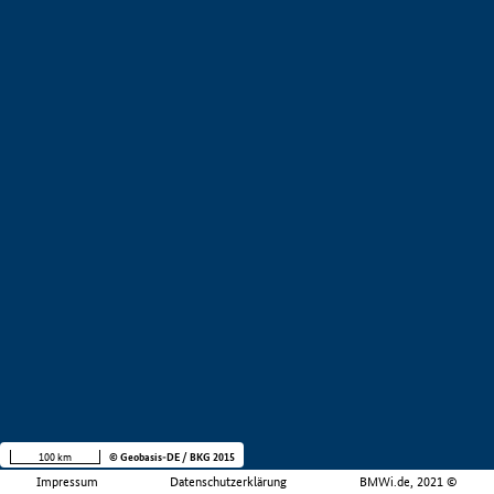
100 km
© Geobasis-DE / BKG 2015
Impressum
Datenschutzerklärung
BMWi.de, 2021 ©