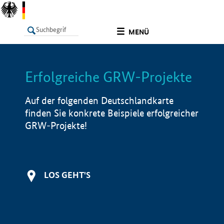
undefined
MENÜ
Erfolgreiche GRW-Projekte
LISTE
Filter
Info
Auf der folgenden Deutschlandkarte
finden Sie konkrete Beispiele erfolgreicher
GRW-Projekte!
LOS GEHT'S