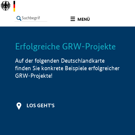
undefined
MENÜ
Erfolgreiche GRW-Projekte
LISTE
Filter
Info
Auf der folgenden Deutschlandkarte
finden Sie konkrete Beispiele erfolgreicher
GRW-Projekte!
LOS GEHT'S