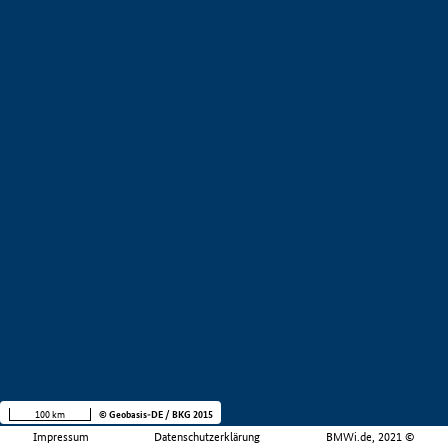
100 km
© Geobasis-DE / BKG 2015
Impressum
Datenschutzerklärung
BMWi.de, 2021 ©