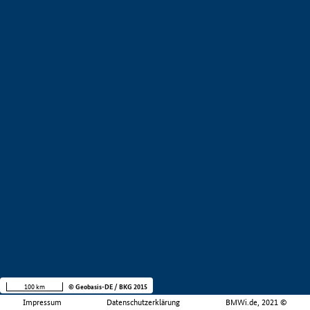
100 km
© Geobasis-DE / BKG 2015
Impressum
Datenschutzerklärung
BMWi.de, 2021 ©