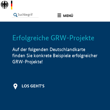
undefined
MENÜ
Erfolgreiche GRW-Projekte
LISTE
Filter
Info
Auf der folgenden Deutschlandkarte
finden Sie konkrete Beispiele erfolgreicher
GRW-Projekte!
LOS GEHT'S