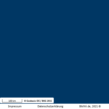
100 km
© Geobasis-DE / BKG 2015
Impressum
Datenschutzerklärung
BMWi.de, 2021 ©