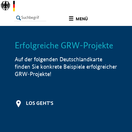
undefined
MENÜ
Erfolgreiche GRW-Projekte
LISTE
Filter
Info
Auf der folgenden Deutschlandkarte
finden Sie konkrete Beispiele erfolgreicher
GRW-Projekte!
LOS GEHT'S