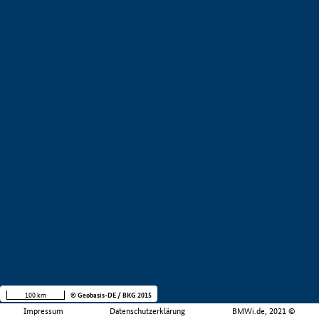
100 km
© Geobasis-DE / BKG 2015
Impressum
Datenschutzerklärung
BMWi.de, 2021 ©