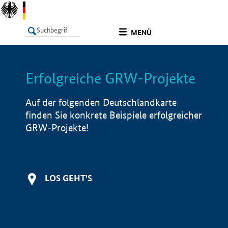
undefined
MENÜ
Erfolgreiche GRW-Projekte
LISTE
Filter
Info
Auf der folgenden Deutschlandkarte
finden Sie konkrete Beispiele erfolgreicher
GRW-Projekte!
LOS GEHT'S