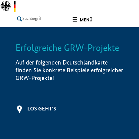
undefined
MENÜ
Erfolgreiche GRW-Projekte
LISTE
Filter
Info
Auf der folgenden Deutschlandkarte
finden Sie konkrete Beispiele erfolgreicher
GRW-Projekte!
LOS GEHT'S