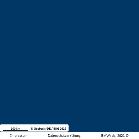
100 km
© Geobasis-DE / BKG 2015
Impressum
Datenschutzerklärung
BMWi.de, 2021 ©