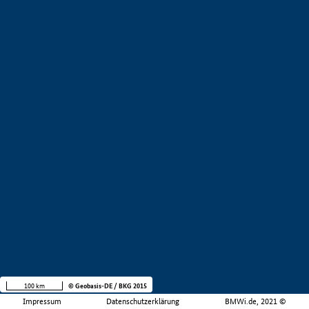
100 km
© Geobasis-DE / BKG 2015
Impressum
Datenschutzerklärung
BMWi.de, 2021 ©