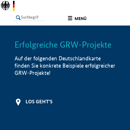
undefined
MENÜ
Erfolgreiche GRW-Projekte
LISTE
Filter
Info
Auf der folgenden Deutschlandkarte
finden Sie konkrete Beispiele erfolgreicher
GRW-Projekte!
LOS GEHT'S