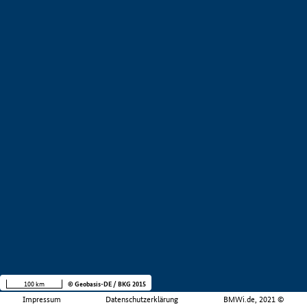
100 km
© Geobasis-DE / BKG 2015
Impressum
Datenschutzerklärung
BMWi.de, 2021 ©