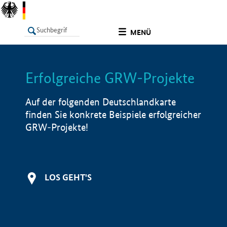
undefined
MENÜ
Erfolgreiche GRW-Projekte
LISTE
Filter
Info
Auf der folgenden Deutschlandkarte
finden Sie konkrete Beispiele erfolgreicher
GRW-Projekte!
LOS GEHT'S