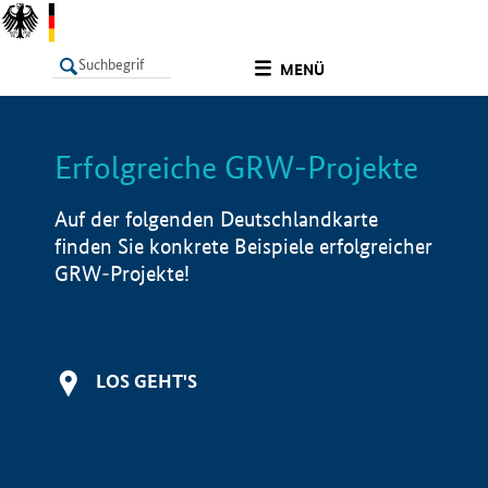
undefined
MENÜ
Erfolgreiche GRW-Projekte
LISTE
Filter
Info
Auf der folgenden Deutschlandkarte
finden Sie konkrete Beispiele erfolgreicher
GRW-Projekte!
LOS GEHT'S