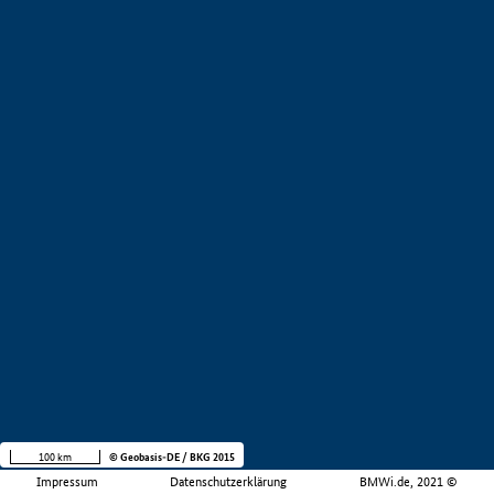
100 km
© Geobasis-DE / BKG 2015
Impressum
Datenschutzerklärung
BMWi.de, 2021 ©