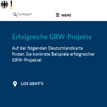
undefined
MENÜ
Erfolgreiche GRW-Projekte
LISTE
Filter
Info
Auf der folgenden Deutschlandkarte
finden Sie konkrete Beispiele erfolgreicher
GRW-Projekte!
LOS GEHT'S