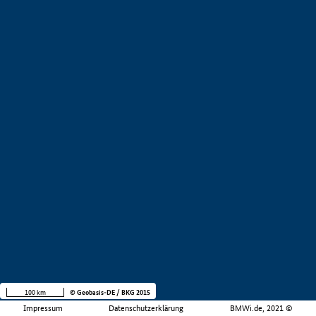
100 km
© Geobasis-DE / BKG 2015
Impressum
Datenschutzerklärung
BMWi.de, 2021 ©