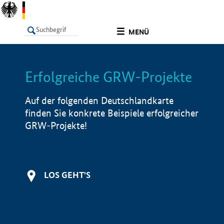
undefined
MENÜ
Erfolgreiche GRW-Projekte
LISTE
Filter
Info
Auf der folgenden Deutschlandkarte
finden Sie konkrete Beispiele erfolgreicher
GRW-Projekte!
LOS GEHT'S