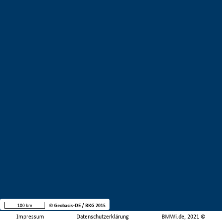
100 km
© Geobasis-DE / BKG 2015
Impressum
Datenschutzerklärung
BMWi.de, 2021 ©