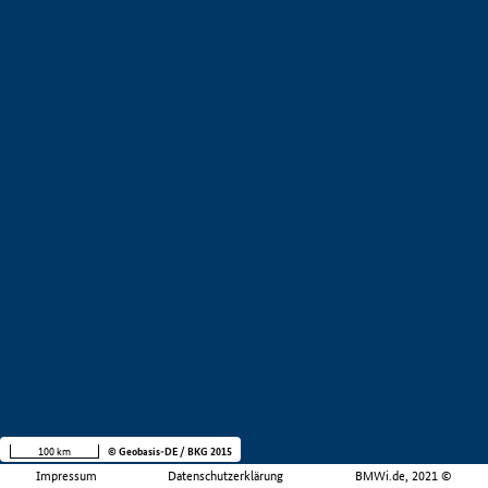
100 km
© Geobasis-DE / BKG 2015
Impressum
Datenschutzerklärung
BMWi.de, 2021 ©