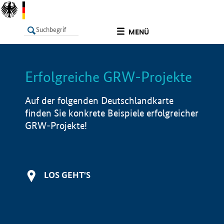
undefined
MENÜ
Erfolgreiche GRW-Projekte
LISTE
Filter
Info
Auf der folgenden Deutschlandkarte
finden Sie konkrete Beispiele erfolgreicher
GRW-Projekte!
LOS GEHT'S