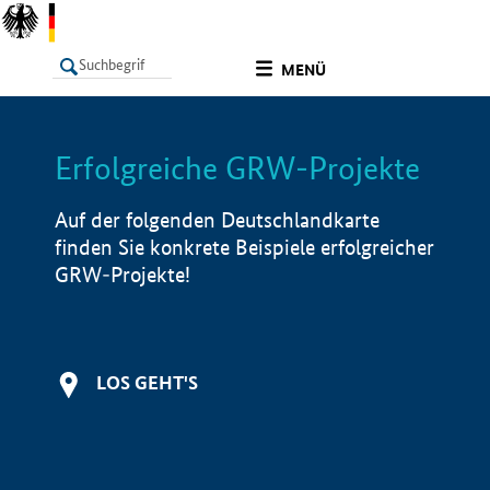
undefined
MENÜ
Erfolgreiche GRW-Projekte
LISTE
Filter
Info
Auf der folgenden Deutschlandkarte
finden Sie konkrete Beispiele erfolgreicher
GRW-Projekte!
LOS GEHT'S