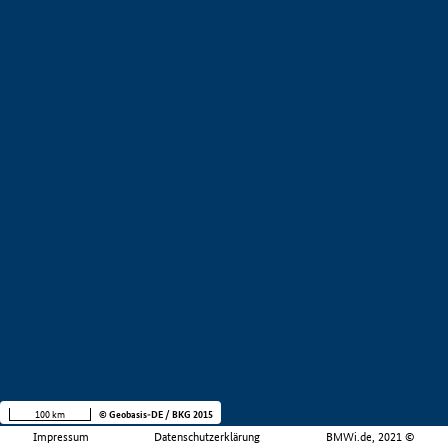
100 km
© Geobasis-DE / BKG 2015
Impressum
Datenschutzerklärung
BMWi.de, 2021 ©