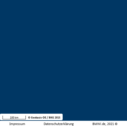
100 km
© Geobasis-DE / BKG 2015
Impressum
Datenschutzerklärung
BMWi.de, 2021 ©