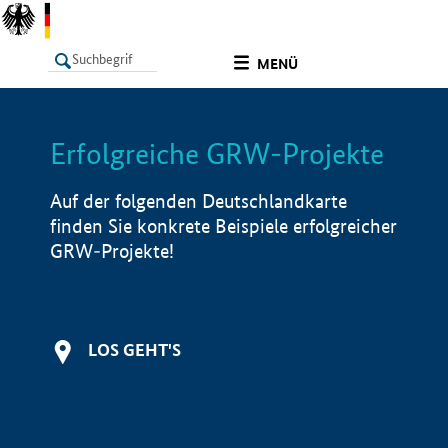
undefined
MENÜ
Erfolgreiche GRW-Projekte
LISTE
Filter
Info
Auf der folgenden Deutschlandkarte
finden Sie konkrete Beispiele erfolgreicher
GRW-Projekte!
LOS GEHT'S