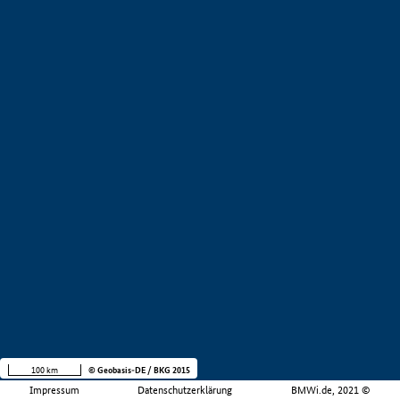
100 km
© Geobasis-DE / BKG 2015
Impressum
Datenschutzerklärung
BMWi.de, 2021 ©