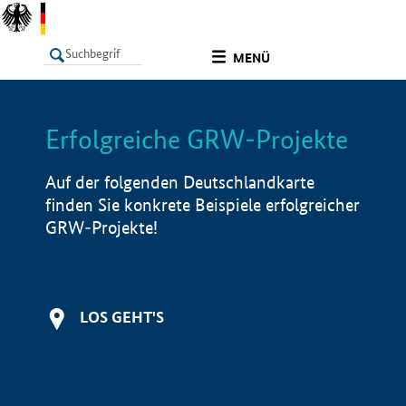
undefined
MENÜ
Erfolgreiche GRW-Projekte
LISTE
Filter
Info
Auf der folgenden Deutschlandkarte
finden Sie konkrete Beispiele erfolgreicher
GRW-Projekte!
LOS GEHT'S