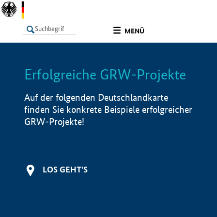
undefined
MENÜ
Erfolgreiche GRW-Projekte
LISTE
Filter
Info
Auf der folgenden Deutschlandkarte
finden Sie konkrete Beispiele erfolgreicher
GRW-Projekte!
LOS GEHT'S