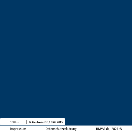
100 km
© Geobasis-DE / BKG 2015
Impressum
Datenschutzerklärung
BMWi.de, 2021 ©