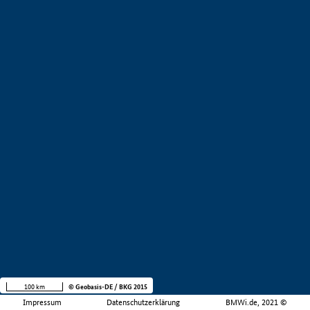
100 km
© Geobasis-DE / BKG 2015
Impressum
Datenschutzerklärung
BMWi.de, 2021 ©