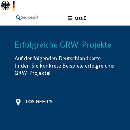
undefined
MENÜ
Erfolgreiche GRW-Projekte
LISTE
Filter
Info
Auf der folgenden Deutschlandkarte
finden Sie konkrete Beispiele erfolgreicher
GRW-Projekte!
LOS GEHT'S