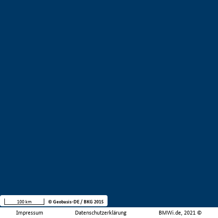
100 km
© Geobasis-DE / BKG 2015
Impressum
Datenschutzerklärung
BMWi.de, 2021 ©