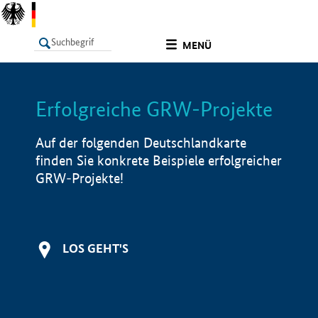
undefined
MENÜ
Erfolgreiche GRW-Projekte
LISTE
Filter
Info
Auf der folgenden Deutschlandkarte
finden Sie konkrete Beispiele erfolgreicher
GRW-Projekte!
LOS GEHT'S