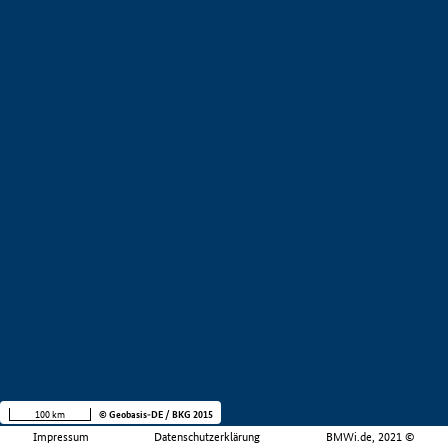
100 km
© Geobasis-DE / BKG 2015
Impressum
Datenschutzerklärung
BMWi.de, 2021 ©