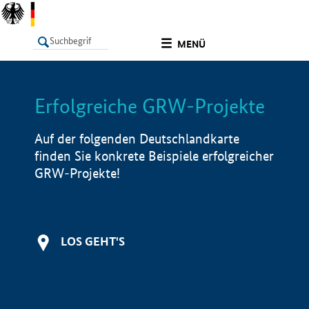
undefined
MENÜ
Erfolgreiche GRW-Projekte
LISTE
Filter
Info
Auf der folgenden Deutschlandkarte
finden Sie konkrete Beispiele erfolgreicher
GRW-Projekte!
LOS GEHT'S