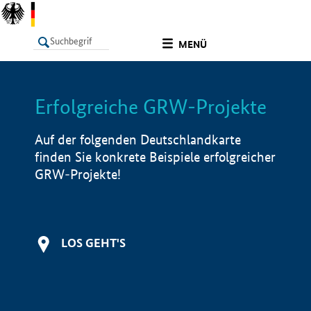
undefined
MENÜ
Erfolgreiche GRW-Projekte
LISTE
Filter
Info
Auf der folgenden Deutschlandkarte
finden Sie konkrete Beispiele erfolgreicher
GRW-Projekte!
LOS GEHT'S