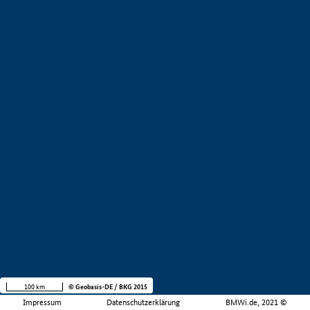
100 km
© Geobasis-DE / BKG 2015
Impressum
Datenschutzerklärung
BMWi.de, 2021 ©