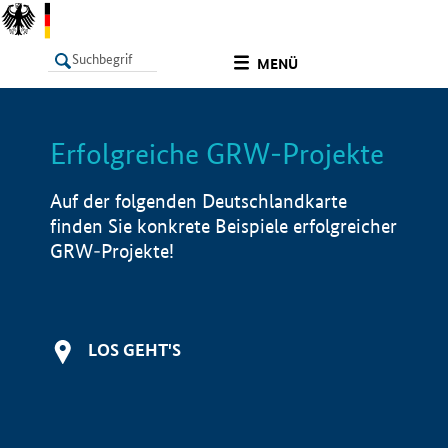
undefined
MENÜ
Erfolgreiche GRW-Projekte
LISTE
Filter
Info
Auf der folgenden Deutschlandkarte
finden Sie konkrete Beispiele erfolgreicher
GRW-Projekte!
LOS GEHT'S