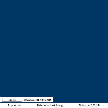
100 km
© Geobasis-DE / BKG 2015
Impressum
Datenschutzerklärung
BMWi.de, 2021 ©